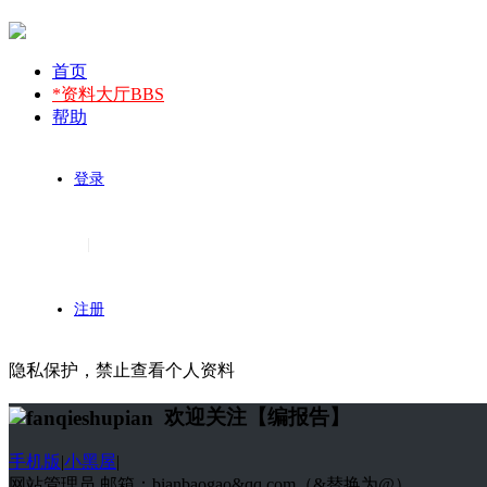
首页
*资料大厅
BBS
帮助
登录
|
注册
隐私保护，禁止查看个人资料
欢迎关注【编报告】
手机版
|
小黑屋
|
网站管理员 邮箱：bianbaogao&qq.com（&替换为@）