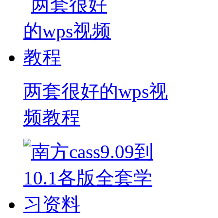
两套很好的wps视
频教程