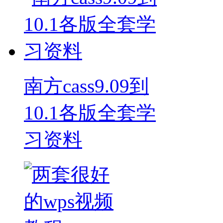
南方cass9.09到
10.1各版全套学
习资料