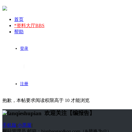
首页
*资料大厅
BBS
帮助
登录
|
注册
抱歉，本帖要求阅读权限高于 10 才能浏览
欢迎关注【编报告】
手机版
|
小黑屋
|
网站管理员 邮箱：bianbaogao&qq.com（&替换为@）