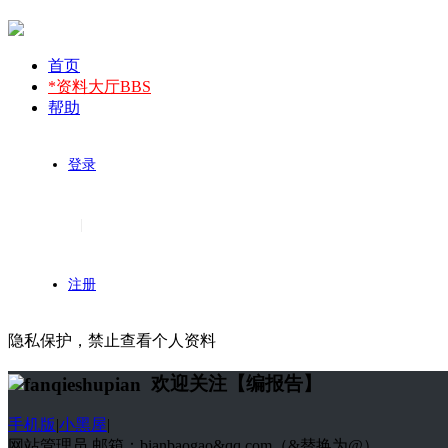
首页
*资料大厅
BBS
帮助
登录
|
注册
隐私保护，禁止查看个人资料
欢迎关注【编报告】
手机版
|
小黑屋
|
网站管理员 邮箱：bianbaogao&qq.com（&替换为@）