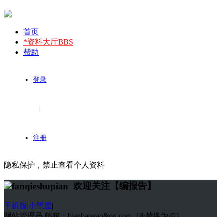
首页
*资料大厅
BBS
帮助
登录
|
注册
隐私保护，禁止查看个人资料
欢迎关注【编报告】
手机版
|
小黑屋
|
网站管理员 邮箱：bianbaogao&qq.com（&替换为@）