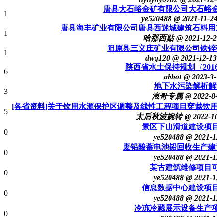
唐县大石峪金矿有限公司大石峪
1
ye520488
@ 2021-11-2
唐县海丰矿业有限公司唐县西迷城建筑石料用
1
哈那西贴
@ 2021-12-2
阳原县三义庄矿业有限公司铁锌
1
dwq120
@ 2021-12-13
陕西省水土保持规划（2016
6
abbot
@ 2023-3-
地下水污染解析解
3
浪哥专属
@ 2022-8
[各省资料]关于饮用水源保护区调整及线性工程项目穿越饮用水
5
太后秋波婉转
@ 2022-1
景区下山滑道建设项
0
ye520488
@ 2021-1
废铅酸蓄电池铅回收生产建
0
ye520488
@ 2021-1
某古建筑维修项目
0
ye520488
@ 2021-1
信息数据中心建设项
0
ye520488
@ 2021-1
冷冻冷藏展示设备生产
0