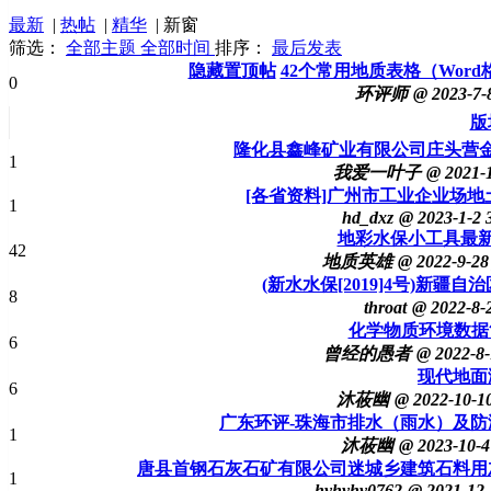
最新
|
热帖
|
精华
|
新窗
筛选：
全部主题
全部时间
排序：
最后发表
隐藏置顶帖
42个常用地质表格（Word格
0
环评师
@ 2023-7-
版
隆化县鑫峰矿业有限公司庄头营
1
我爱一叶子
@ 2021-
[各省资料]广州市工业企业场地
1
hd_dxz
@ 2023-1-2
地彩水保小工具最
42
地质英雄
@ 2022-9-28
(新水水保[2019]4号)新
8
throat
@ 2022-8-
化学物质环境数据简
6
曾经的愚者
@ 2022-8-
现代地面
6
沐莜幽
@ 2022-10-1
广东环评-珠海市排水（雨水）及防涝综
1
沐莜幽
@ 2023-10-4
唐县首钢石灰石矿有限公司迷城乡建筑石料用
1
hyhyhy0762
@ 2021-12-