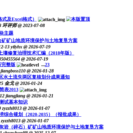
式及Excel格式）
8
环评师
@ 2023-07-08
块主题
金矿矿山地质环境保护与土地复垦方案
12-13
ytlyhx
@ 2026-07-19
土壤修复治理技术汇编（2018年版）
350455564
@ 2026-07-19
新完整版
...
2
3
jiangboss110
@ 2026-01-28
疆自治区水土流失两区复核划分成果通知
25
金戈
@ 2026-01-24
表2013
12
jiangjiang
@ 2026-01-21
测试基本知识
0
zyzzh8013
@ 2026-01-07
合规划（2020-2035）（报批成果）
zyzzh8013
@ 2026-01-07
灰岩（碎石）矿矿山地质环境保护与土地复垦方案
1
shunshunlili
@ 2025-12-07