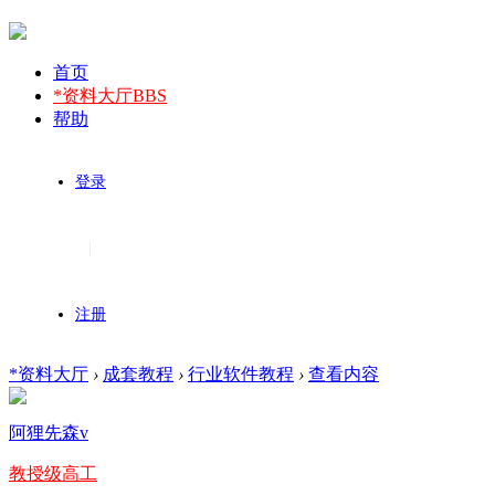
首页
*资料大厅
BBS
帮助
登录
|
注册
*资料大厅
›
成套教程
›
行业软件教程
›
查看内容
阿狸先森v
教授级高工