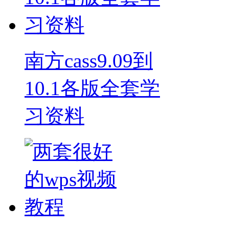
南方cass9.09到
10.1各版全套学
习资料