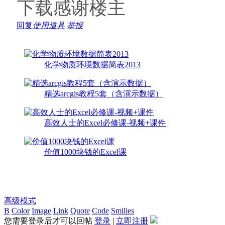
下载感谢楼主
回复
使用道具
举报
化学物质环境数据简表2013
精选arcgis教程5套（含演示数据）
高效人士的Excel必修课-视频+课件
价值1000块钱的Excel课
高级模式
B
Color
Image
Link
Quote
Code
Smilies
您需要登录后才可以回帖
登录
|
立即注册