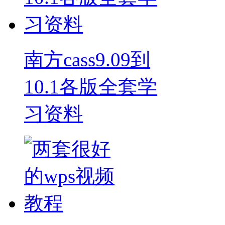
南方cass9.09到
10.1各版全套学
习资料