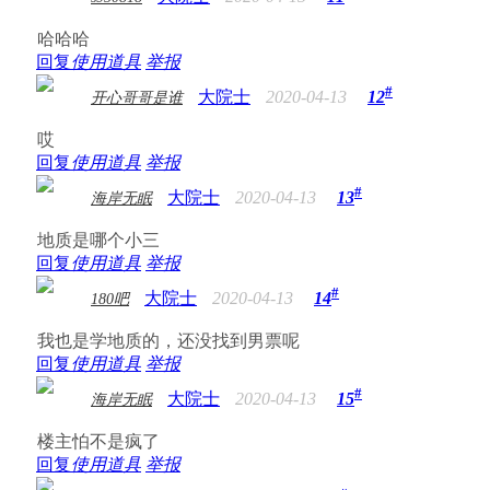
哈哈哈
回复
使用道具
举报
#
大院士
2020-04-13
12
开心哥哥是谁
哎
回复
使用道具
举报
#
大院士
2020-04-13
13
海岸无眠
地质是哪个小三
回复
使用道具
举报
#
大院士
2020-04-13
14
180吧
我也是学地质的，还没找到男票呢
回复
使用道具
举报
#
大院士
2020-04-13
15
海岸无眠
楼主怕不是疯了
回复
使用道具
举报