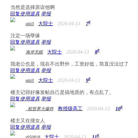
当然是选择原谅他啊
回复
使用道具
举报
#
大院士
2020-04-13
7
stkill
注定一场孽缘
回复
使用道具
举报
#
大院士
2020-04-13
8
海岸无眠
我老公也是，现在不出野外，工资好低，简直没法过了
回复
使用道具
举报
#
大院士
2020-04-13
9
stkill
楼主记得好像发帖自己是搞地质的，有点乱了。
回复
使用道具
举报
#
教授级高工
2020-04-13
10
_权世界大爆炸
楼主又在撞女人
回复
使用道具
举报
#
大院士
2020-04-13
11
s950818