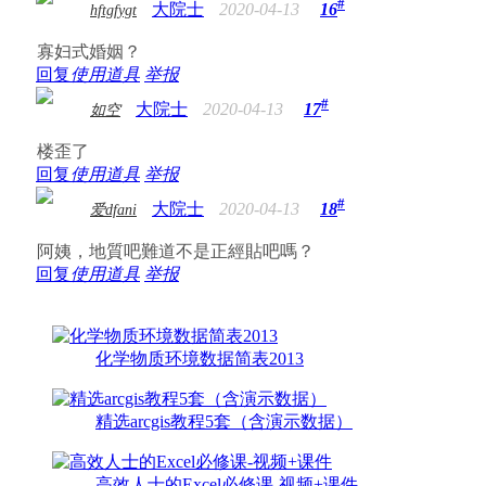
#
大院士
2020-04-13
16
hftgfygt
寡妇式婚姻？
回复
使用道具
举报
#
大院士
2020-04-13
17
如空
楼歪了
回复
使用道具
举报
#
大院士
2020-04-13
18
爱dfani
阿姨，地質吧難道不是正經貼吧嗎？
回复
使用道具
举报
化学物质环境数据简表2013
精选arcgis教程5套（含演示数据）
高效人士的Excel必修课-视频+课件