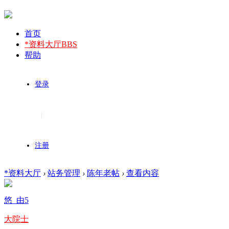
首页
*资料大厅
BBS
帮助
登录
|
注册
*资料大厅
›
站务管理
›
陈年老帖
›
查看内容
悠_由5
大院士