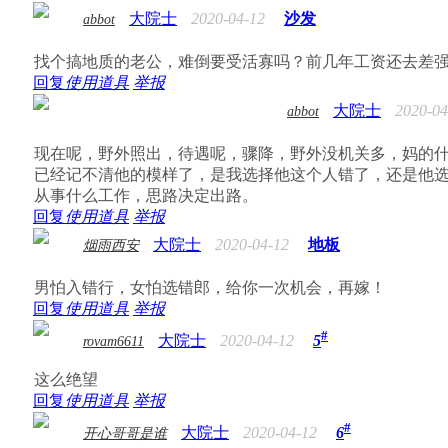
大院士
2020-04-12
沙发
abbot
找个搞地质的老公，难倒要受活寡吗？前几年工资还去差
回复
使用道具
举报
大院士
2020-04
abbot
现在呢，野外照出，待遇呢，骤降，野外没机关多，妈的
已经记不清他的模样了，是我选择他这个人错了，还是他
从事什么工作，思路决定出路。
回复
使用道具
举报
大院士
2020-04-12
地板
烟雨西安
男怕入错行，女怕选错郎，给你一次机会，再嫁！
回复
使用道具
举报
#
大院士
2020-04-12
5
rovam6611
这么绝望
回复
使用道具
举报
#
大院士
2020-04-12
6
开心哥哥是谁