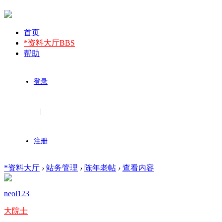
首页
*资料大厅
BBS
帮助
登录
|
注册
*资料大厅
›
站务管理
›
陈年老帖
›
查看内容
neol123
大院士