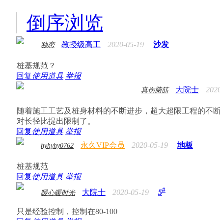
倒序浏览
教授级高工
2020-05-19
沙发
独恋
桩基规范？
回复
使用道具
举报
大院士
202
真伤脑筋
随着施工工艺及桩身材料的不断进步，超大超限工程的不
对长径比提出限制了。
回复
使用道具
举报
永久VIP会员
2020-05-19
地板
hyhyhy0762
桩基规范
回复
使用道具
举报
#
大院士
2020-05-19
5
暖心暖时光
只是经验控制，控制在80-100