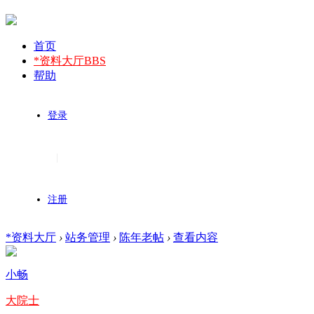
首页
*资料大厅
BBS
帮助
登录
|
注册
*资料大厅
›
站务管理
›
陈年老帖
›
查看内容
小畅
大院士