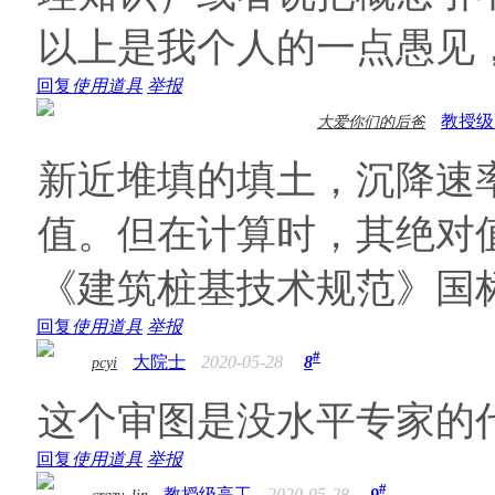
以上是我个人的一点愚见
回复
使用道具
举报
教授级
大爱你们的后爸
新近堆填的填土，沉降速
值。但在计算时，其绝对
《建筑桩基技术规范》国
回复
使用道具
举报
#
大院士
2020-05-28
8
pcyi
这个审图是没水平专家的
回复
使用道具
举报
#
教授级高工
2020-05-28
9