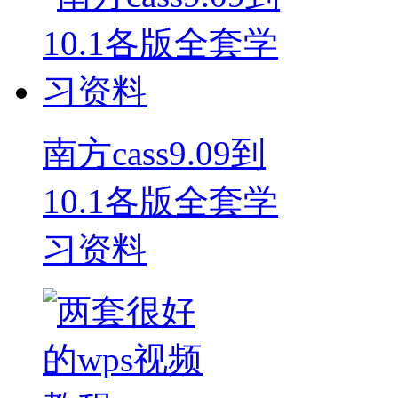
南方cass9.09到
10.1各版全套学
习资料