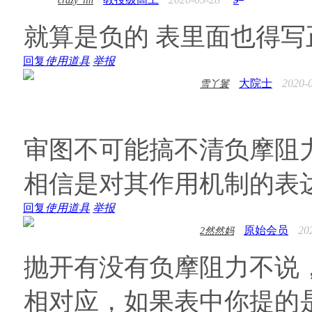
crazy_lin
就算是负的 表里面也得写
回复
使用道具
举报
大院士
2020-
雪丫鬟
审图不可能搞不清负摩阻
相信是对其作用机制的表
回复
使用道具
举报
原始会员
20
2然然妈
抛开有没有负摩阻力不说
相对应，如果表中你提的