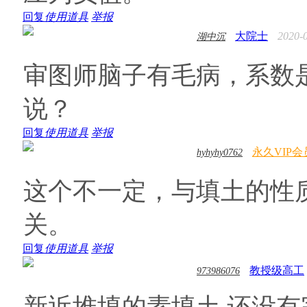
回复
使用道具
举报
大院士
2020-
湖中沉
审图师脑子有毛病，系数
说？
回复
使用道具
举报
永久VIP会
hyhyhy0762
这个不一定，与填土的性
关。
回复
使用道具
举报
教授级高工
973986076
新近堆填的素填土,还没