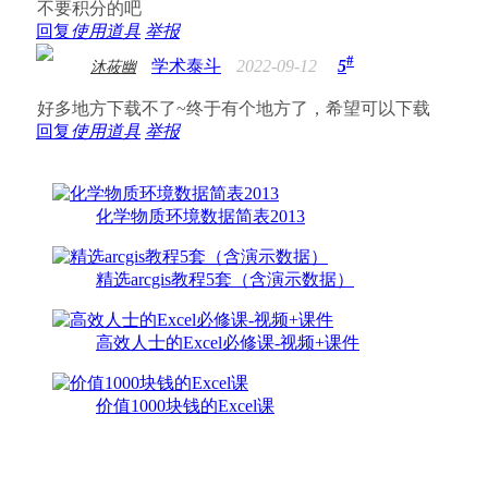
不要积分的吧
回复
使用道具
举报
#
学术泰斗
2022-09-12
5
沐莜幽
好多地方下载不了~终于有个地方了，希望可以下载
回复
使用道具
举报
化学物质环境数据简表2013
精选arcgis教程5套（含演示数据）
高效人士的Excel必修课-视频+课件
价值1000块钱的Excel课