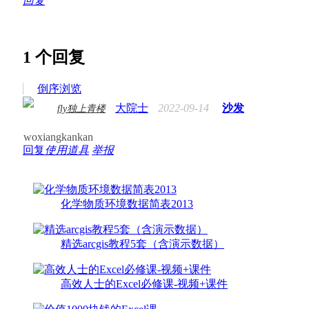
回复
1
个回复
倒序浏览
大院士
2022-09-14
沙发
fly独上青楼
woxiangkankan
回复
使用道具
举报
化学物质环境数据简表2013
精选arcgis教程5套（含演示数据）
高效人士的Excel必修课-视频+课件