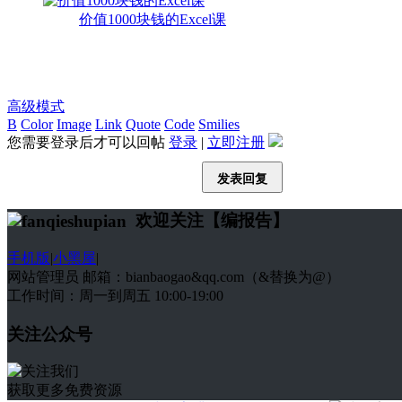
价值1000块钱的Excel课
高级模式
B
Color
Image
Link
Quote
Code
Smilies
您需要登录后才可以回帖
登录
|
立即注册
发表回复
欢迎关注【编报告】
手机版
|
小黑屋
|
网站管理员 邮箱：bianbaogao&qq.com（&替换为@）
工作时间：周一到周五 10:00-19:00
关注公众号
获取更多免费资源