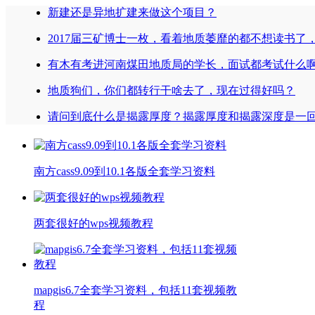
新建还是异地扩建来做这个项目？
2017届三矿博士一枚，看着地质萎靡的都不想读书了
有木有考进河南煤田地质局的学长，面试都考试什么
地质狗们，你们都转行干啥去了，现在过得好吗？
请问到底什么是揭露厚度？揭露厚度和揭露深度是一
南方cass9.09到10.1各版全套学习资料
两套很好的wps视频教程
mapgis6.7全套学习资料，包括11套视频教
程