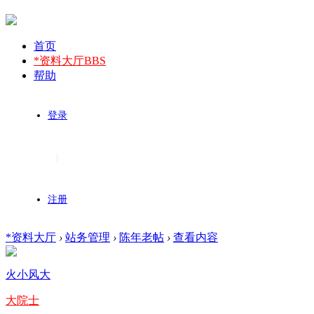
首页
*资料大厅
BBS
帮助
登录
|
注册
*资料大厅
›
站务管理
›
陈年老帖
›
查看内容
火小风大
大院士