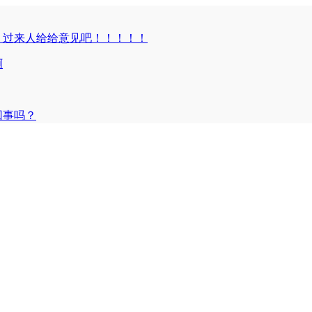
，过来人给给意见吧！！！！！
啊
回事吗？