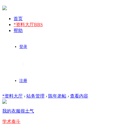
首页
*资料大厅
BBS
帮助
登录
|
注册
*资料大厅
›
站务管理
›
陈年老帖
›
查看内容
我的衣服很土气
学术泰斗