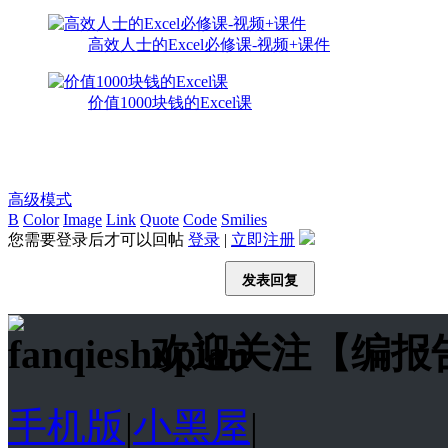
高效人士的Excel必修课-视频+课件
价值1000块钱的Excel课
高级模式
B
Color
Image
Link
Quote
Code
Smilies
您需要登录后才可以回帖
登录
|
立即注册
发表回复
欢迎关注【编报
手机版
|
小黑屋
|