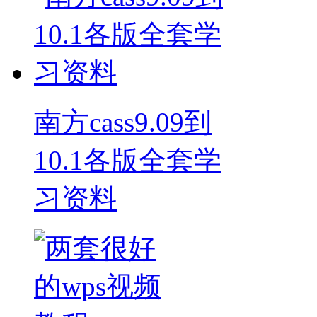
南方cass9.09到
10.1各版全套学
习资料