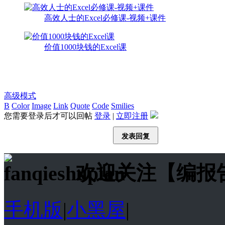
高效人士的Excel必修课-视频+课件
价值1000块钱的Excel课
高级模式
B
Color
Image
Link
Quote
Code
Smilies
您需要登录后才可以回帖
登录
|
立即注册
发表回复
欢迎关注【编报
手机版
|
小黑屋
|