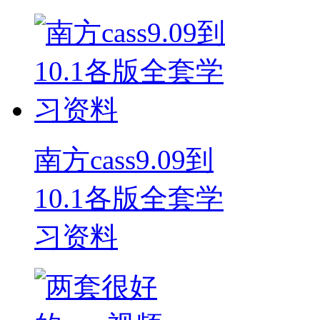
南方cass9.09到
10.1各版全套学
习资料