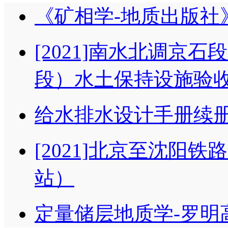
《矿相学-地质出版社
[2021]南水北调京
段）水土保持设施验
给水排水设计手册续册
[2021]北京至沈阳
站）
定量储层地质学-罗明