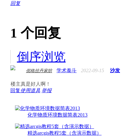
回复
1
个回复
倒序浏览
学术泰斗
2022-09-15
沙发
伲格丝丹家纺
楼主真是好人啊！
回复
使用道具
举报
化学物质环境数据简表2013
精选arcgis教程5套（含演示数据）