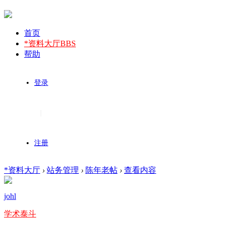
首页
*资料大厅
BBS
帮助
登录
|
注册
*资料大厅
›
站务管理
›
陈年老帖
›
查看内容
johl
学术泰斗