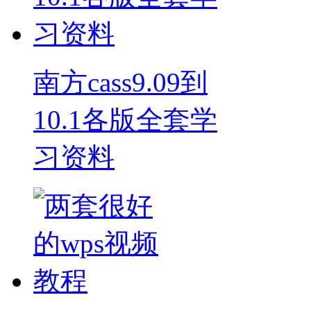
南方cass9.09到
10.1各版全套学
习资料