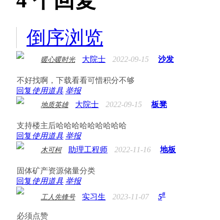
4
个回复
倒序浏览
大院士
2022-09-15
沙发
暖心暖时光
不好找啊，下载看看可惜积分不够
回复
使用道具
举报
大院士
2022-09-15
板凳
地质英雄
支持楼主后哈哈哈哈哈哈哈哈哈
回复
使用道具
举报
助理工程师
2022-11-16
地板
木可柯
固体矿产资源储量分类
回复
使用道具
举报
#
实习生
2023-11-07
5
工人先锋号
必须点赞