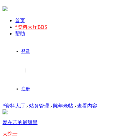
首页
*资料大厅
BBS
帮助
登录
|
注册
*资料大厅
›
站务管理
›
陈年老帖
›
查看内容
爱在苦的最甜里
大院士