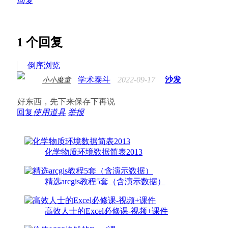
回复
1
个回复
倒序浏览
学术泰斗
2022-09-17
沙发
小小魔童
好东西，先下来保存下再说
回复
使用道具
举报
化学物质环境数据简表2013
精选arcgis教程5套（含演示数据）
高效人士的Excel必修课-视频+课件