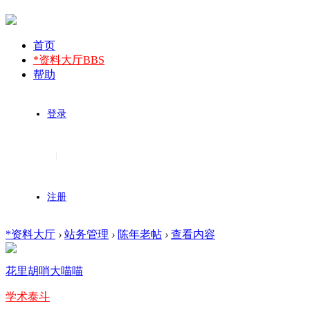
首页
*资料大厅
BBS
帮助
登录
|
注册
*资料大厅
›
站务管理
›
陈年老帖
›
查看内容
花里胡哨大喵喵
学术泰斗