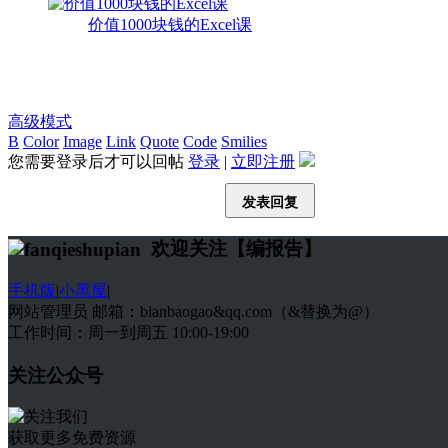
价值1000块钱的Excel课
高级模式
B
Color
Image
Link
Quote
Code
Smilies
您需要登录后才可以回帖
登录
|
立即注册
发表回复
欢迎关注【编报告】
手机版
|
小黑屋
|
网站管理员 邮箱：bianbaogao&qq.com（&替换为@）
工作时间：周一到周五 10:00-19:00
关注公众号
获取更多免费资源