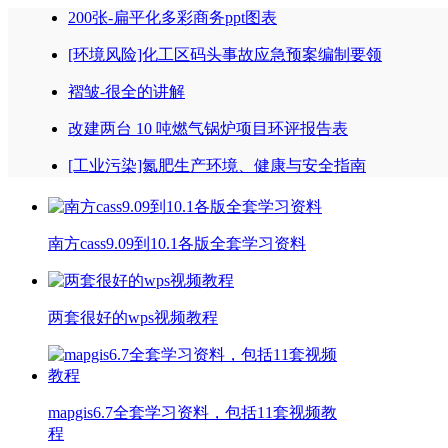
200张-扁平化多彩商务ppt图表
[环境风险]化工区码头事故应急预案编制要领
褶皱-很全的讲解
改建两台 10 吨燃气锅炉项目环评报告表
[工业污染]氮肥生产环境、健康与安全指南
南方cass9.09到10.1各版全套学习资料
两套很好的wps视频教程
mapgis6.7全套学习资料，包括11套视频教
程