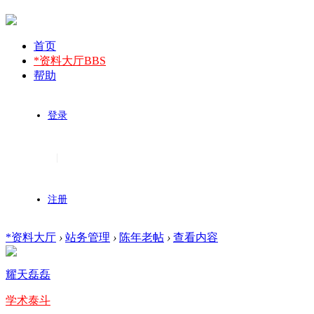
首页
*资料大厅
BBS
帮助
登录
|
注册
*资料大厅
›
站务管理
›
陈年老帖
›
查看内容
耀天磊磊
学术泰斗