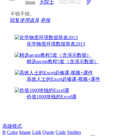
#
大院士
2022-09-22
5
throat
不错不错。
回复
使用道具
举报
化学物质环境数据简表2013
精选arcgis教程5套（含演示数据）
高效人士的Excel必修课-视频+课件
价值1000块钱的Excel课
高级模式
B
Color
Image
Link
Quote
Code
Smilies