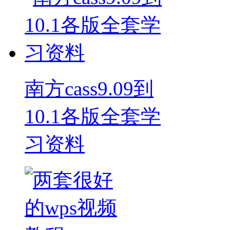
南方cass9.09到
10.1各版全套学
习资料