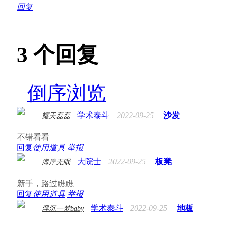
回复
3
个回复
倒序浏览
学术泰斗
2022-09-25
沙发
耀天磊磊
不错看看
回复
使用道具
举报
大院士
2022-09-25
板凳
海岸无眠
新手，路过瞧瞧
回复
使用道具
举报
学术泰斗
2022-09-25
地板
浮沉一梦baby