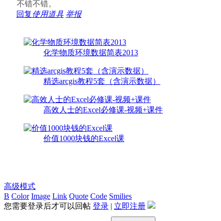
不错不错。
回复
使用道具
举报
化学物质环境数据简表2013
精选arcgis教程5套（含演示数据）
高效人士的Excel必修课-视频+课件
价值1000块钱的Excel课
高级模式
B
Color
Image
Link
Quote
Code
Smilies
您需要登录后才可以回帖
登录
|
立即注册