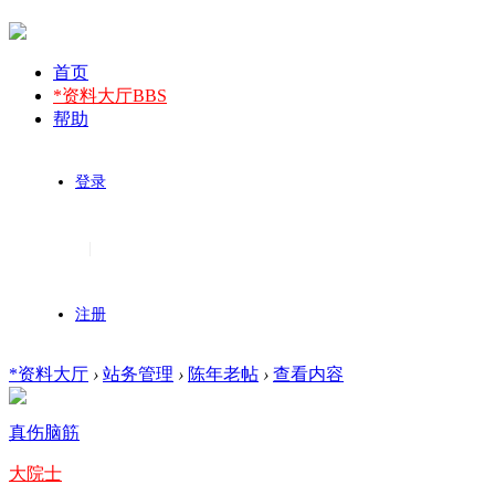
首页
*资料大厅
BBS
帮助
登录
|
注册
*资料大厅
›
站务管理
›
陈年老帖
›
查看内容
真伤脑筋
大院士