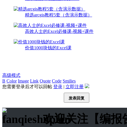
精选arcgis教程5套（含演示数据）
高效人士的Excel必修课-视频+课件
价值1000块钱的Excel课
高级模式
B
Color
Image
Link
Quote
Code
Smilies
您需要登录后才可以回帖
登录
|
立即注册
发表回复
欢迎关注【编报