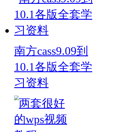
南方cass9.09到
10.1各版全套学
习资料