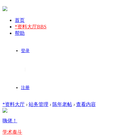
首页
*资料大厅
BBS
帮助
登录
|
注册
*资料大厅
›
站务管理
›
陈年老帖
›
查看内容
嗨佬！
学术泰斗