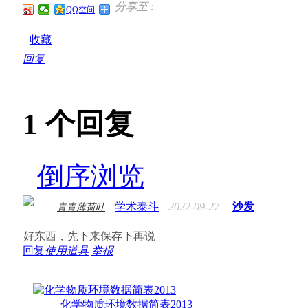
分享至 :
QQ空间
收藏
回复
1
个回复
倒序浏览
学术泰斗
2022-09-27
沙发
青青薄荷叶
好东西，先下来保存下再说
回复
使用道具
举报
化学物质环境数据简表2013