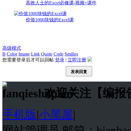
高效人士的Excel必修课-视频+课件
价值1000块钱的Excel课
高级模式
B
Color
Image
Link
Quote
Code
Smilies
您需要登录后才可以回帖
登录
|
立即注册
发表回复
欢迎关注【编报
手机版
|
小黑屋
|
网站管理员 邮箱：bianba