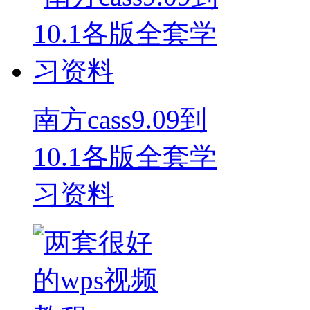
南方cass9.09到
10.1各版全套学
习资料