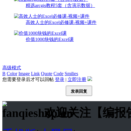
精选arcgis教程5套（含演示数据）
高效人士的Excel必修课-视频+课件
价值1000块钱的Excel课
高级模式
B
Color
Image
Link
Quote
Code
Smilies
您需要登录后才可以回帖
登录
|
立即注册
发表回复
欢迎关注【编报