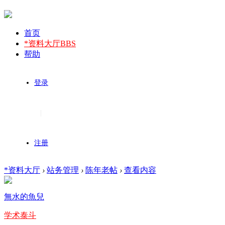
首页
*资料大厅
BBS
帮助
登录
|
注册
*资料大厅
›
站务管理
›
陈年老帖
›
查看内容
無水的魚兒
学术泰斗