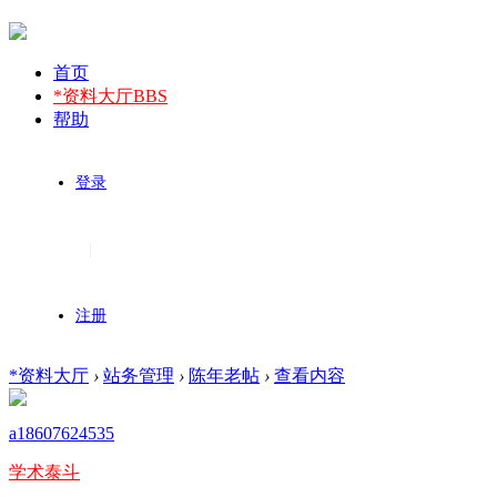
首页
*资料大厅
BBS
帮助
登录
|
注册
*资料大厅
›
站务管理
›
陈年老帖
›
查看内容
a18607624535
学术泰斗