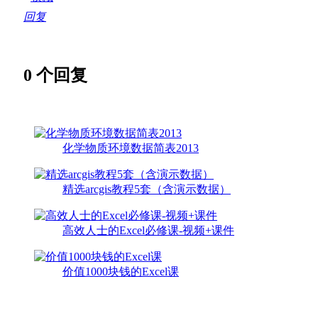
回复
0
个回复
化学物质环境数据简表2013
精选arcgis教程5套（含演示数据）
高效人士的Excel必修课-视频+课件
价值1000块钱的Excel课