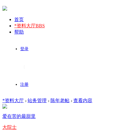
首页
*资料大厅
BBS
帮助
登录
|
注册
*资料大厅
›
站务管理
›
陈年老帖
›
查看内容
爱在苦的最甜里
大院士