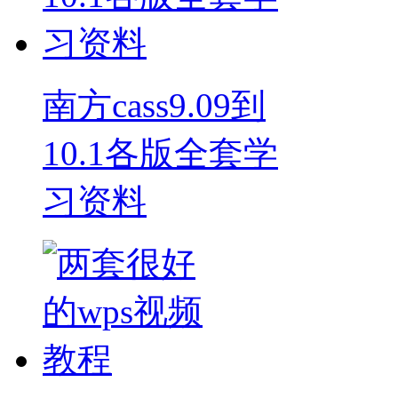
南方cass9.09到
10.1各版全套学
习资料