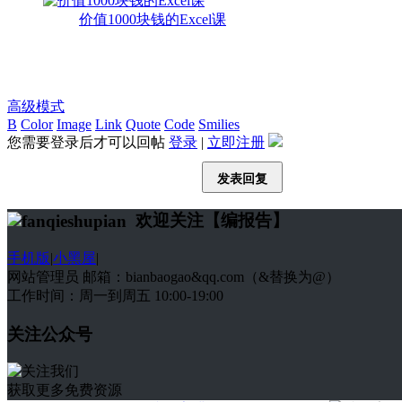
价值1000块钱的Excel课
高级模式
B
Color
Image
Link
Quote
Code
Smilies
您需要登录后才可以回帖
登录
|
立即注册
发表回复
欢迎关注【编报告】
手机版
|
小黑屋
|
网站管理员 邮箱：bianbaogao&qq.com（&替换为@）
工作时间：周一到周五 10:00-19:00
关注公众号
获取更多免费资源