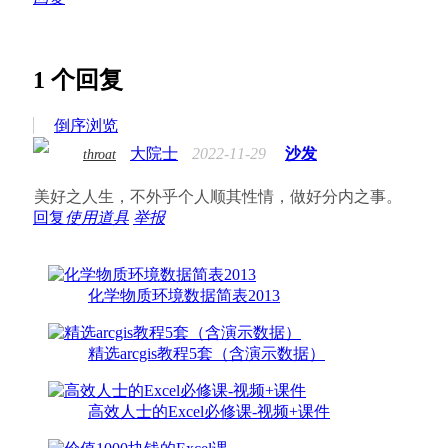
1
个回复
倒序浏览
大院士
2022-11-29
沙发
throat
美好之人生，不外乎个人顺其性情，做好分内之事。
回复
使用道具
举报
化学物质环境数据简表2013
精选arcgis教程5套（含演示数据）
高效人士的Excel必修课-视频+课件