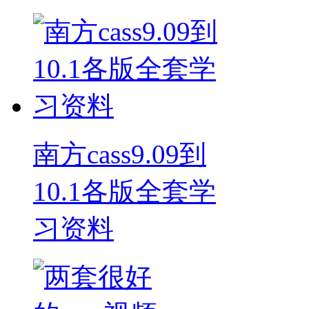
南方cass9.09到
10.1各版全套学
习资料