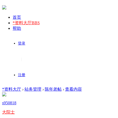
首页
*资料大厅
BBS
帮助
登录
|
注册
*资料大厅
›
站务管理
›
陈年老帖
›
查看内容
s950818
大院士