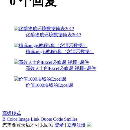
0
个回复
化学物质环境数据简表2013
精选arcgis教程5套（含演示数据）
高效人士的Excel必修课-视频+课件
价值1000块钱的Excel课
高级模式
B
Color
Image
Link
Quote
Code
Smilies
您需要登录后才可以回帖
登录
|
立即注册