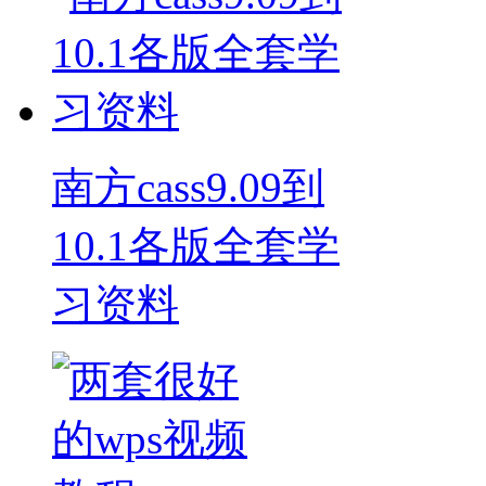
南方cass9.09到
10.1各版全套学
习资料