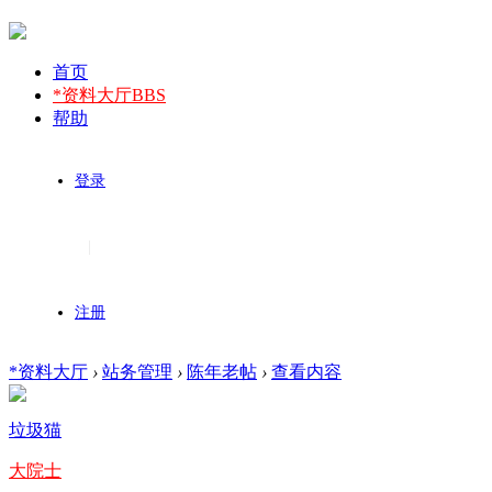
首页
*资料大厅
BBS
帮助
登录
|
注册
*资料大厅
›
站务管理
›
陈年老帖
›
查看内容
垃圾猫
大院士