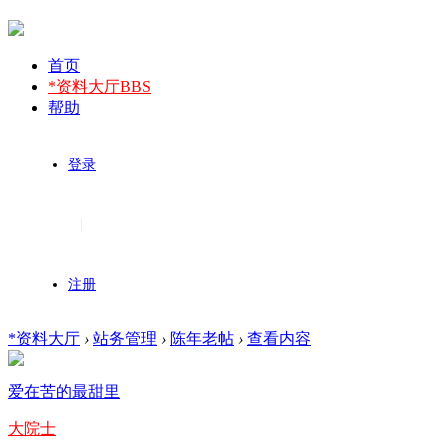
首页
*资料大厅
BBS
帮助
登录
|
注册
*资料大厅
›
站务管理
›
陈年老帖
›
查看内容
爱在苦的最甜里
大院士