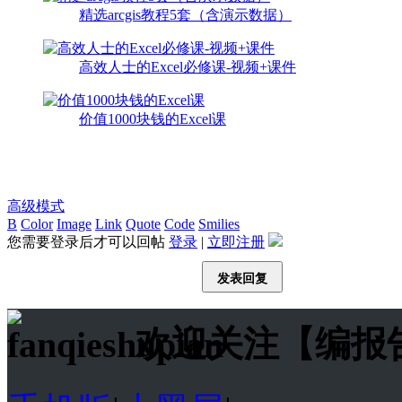
精选arcgis教程5套（含演示数据）
高效人士的Excel必修课-视频+课件
价值1000块钱的Excel课
高级模式
B
Color
Image
Link
Quote
Code
Smilies
您需要登录后才可以回帖
登录
|
立即注册
发表回复
欢迎关注【编报