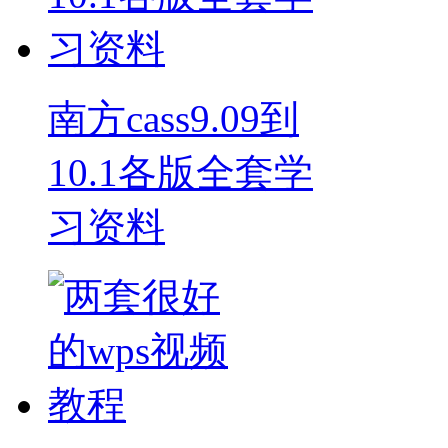
南方cass9.09到
10.1各版全套学
习资料