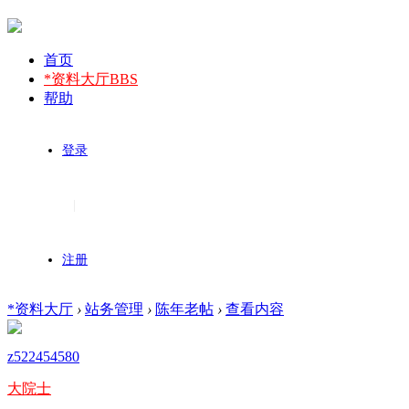
首页
*资料大厅
BBS
帮助
登录
|
注册
*资料大厅
›
站务管理
›
陈年老帖
›
查看内容
z522454580
大院士