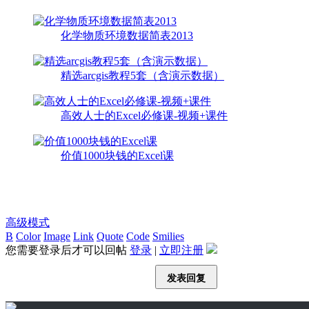
化学物质环境数据简表2013
精选arcgis教程5套（含演示数据）
高效人士的Excel必修课-视频+课件
价值1000块钱的Excel课
高级模式
B
Color
Image
Link
Quote
Code
Smilies
您需要登录后才可以回帖
登录
|
立即注册
发表回复