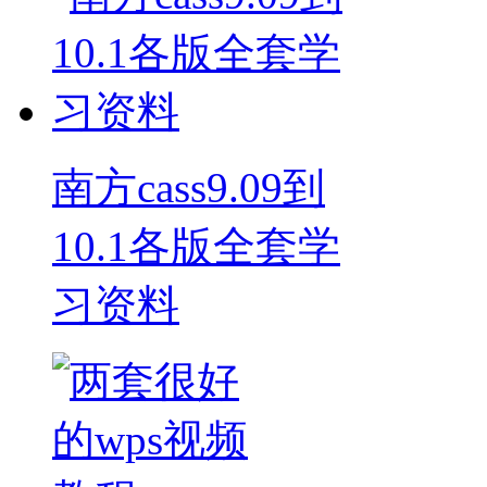
南方cass9.09到
10.1各版全套学
习资料