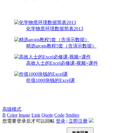
化学物质环境数据简表2013
精选arcgis教程5套（含演示数据）
高效人士的Excel必修课-视频+课件
价值1000块钱的Excel课
高级模式
B
Color
Image
Link
Quote
Code
Smilies
您需要登录后才可以回帖
登录
|
立即注册
发表回复