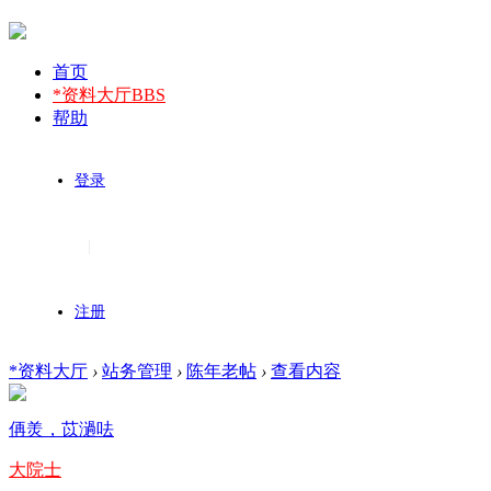
首页
*资料大厅
BBS
帮助
登录
|
注册
*资料大厅
›
站务管理
›
陈年老帖
›
查看内容
侢羙，苡濄呿
大院士