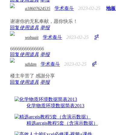
学术泰斗
2023-02-25
地板
a18607624535
谢谢你的无私奉献，愿你快乐！
回复
使用道具
举报
#
学术泰斗
2023-02-25
5
wobuait
66666666666666
回复
使用道具
举报
#
学术泰斗
2023-02-25
6
sdldzm
楼主辛苦了 感謝分享
回复
使用道具
举报
化学物质环境数据简表2013
精选arcgis教程5套（含演示数据）