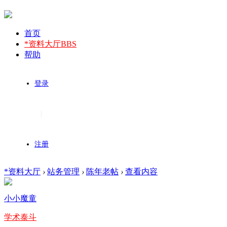
首页
*资料大厅
BBS
帮助
登录
|
注册
*资料大厅
›
站务管理
›
陈年老帖
›
查看内容
小小魔童
学术泰斗