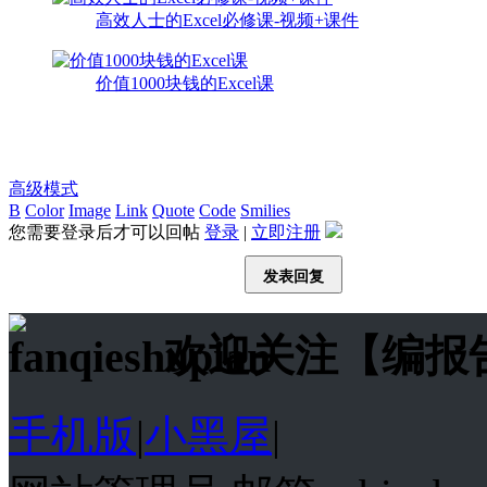
高效人士的Excel必修课-视频+课件
价值1000块钱的Excel课
高级模式
B
Color
Image
Link
Quote
Code
Smilies
您需要登录后才可以回帖
登录
|
立即注册
发表回复
欢迎关注【编报
手机版
|
小黑屋
|