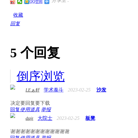
分享至 :
QQ空间
收藏
回复
5
个回复
倒序浏览
学术泰斗
2023-02-25
沙发
LEぁ轩
决定要回复要下载
回复
使用道具
举报
大院士
2023-02-25
板凳
dzzjt
谢谢谢谢谢谢谢谢谢谢谢谢
回复
使用道具
举报