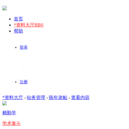
首页
*资料大厅
BBS
帮助
登录
|
注册
*资料大厅
›
站务管理
›
陈年老帖
›
查看内容
赖勤学
学术泰斗