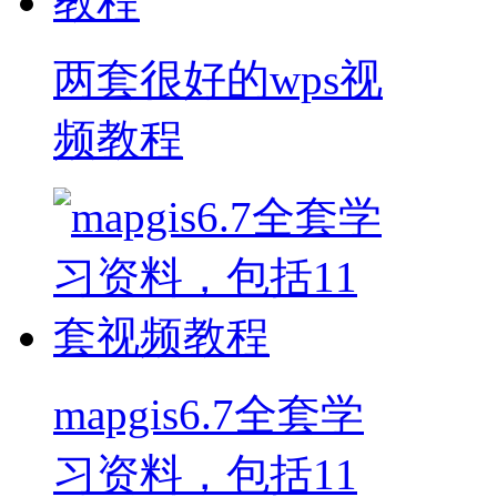
两套很好的wps视
频教程
mapgis6.7全套学
习资料，包括11