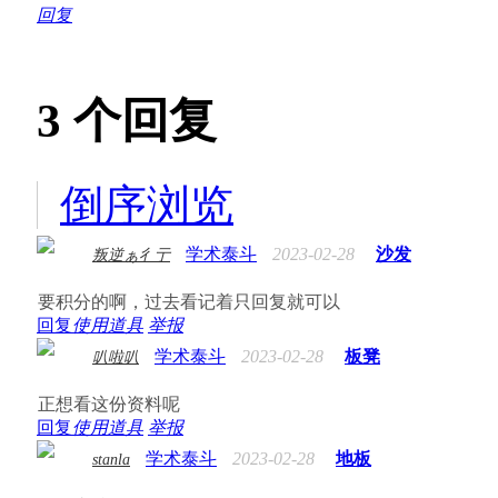
回复
3
个回复
倒序浏览
学术泰斗
2023-02-28
沙发
叛逆ぁ彳亍
要积分的啊，过去看记着只回复就可以
回复
使用道具
举报
学术泰斗
2023-02-28
板凳
叭啦叭
正想看这份资料呢
回复
使用道具
举报
学术泰斗
2023-02-28
地板
stanla