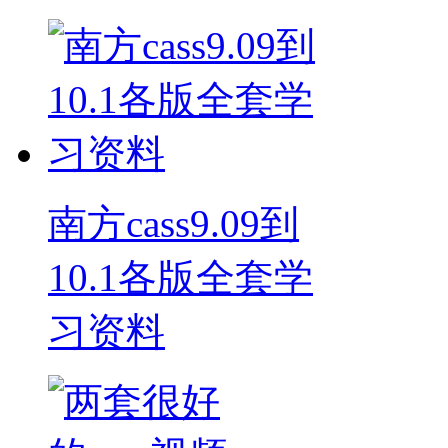
南方cass9.09到
10.1各版全套学
习资料