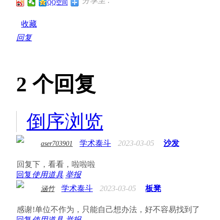
分享至 :
QQ空间
收藏
回复
2
个回复
倒序浏览
学术泰斗
2023-03-05
沙发
aser703901
回复下，看看，啦啦啦
回复
使用道具
举报
学术泰斗
2023-03-05
板凳
涵竹
感谢!单位不作为，只能自己想办法，好不容易找到了
回复
使用道具
举报