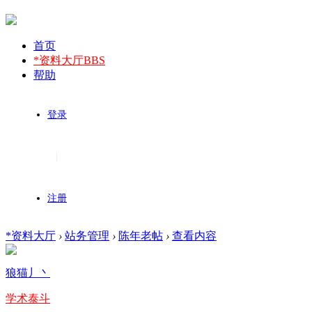
首页
*资料大厅
BBS
帮助
登录
|
注册
*资料大厅
›
站务管理
›
陈年老帖
›
查看内容
狼猫丿丶
学术泰斗