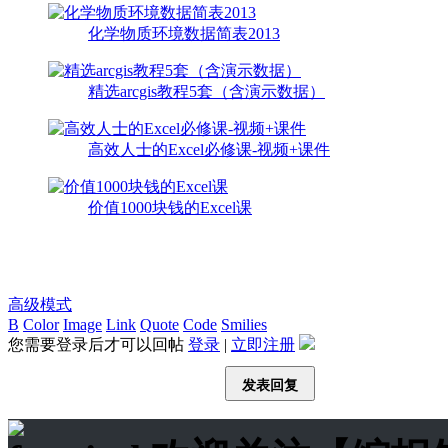
化学物质环境数据简表2013
精选arcgis教程5套（含演示数据）
高效人士的Excel必修课-视频+课件
价值1000块钱的Excel课
高级模式
B
Color
Image
Link
Quote
Code
Smilies
您需要登录后才可以回帖
登录
|
立即注册
发表回复