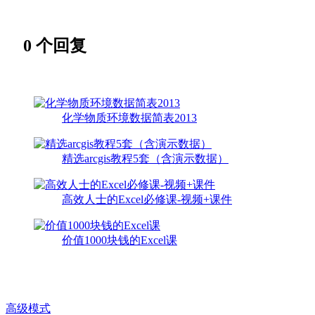
0
个回复
化学物质环境数据简表2013
精选arcgis教程5套（含演示数据）
高效人士的Excel必修课-视频+课件
价值1000块钱的Excel课
高级模式