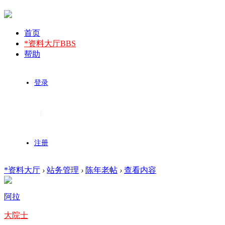
首页
*资料大厅
BBS
帮助
登录
|
注册
*资料大厅
›
站务管理
›
陈年老帖
›
查看内容
阿拉
大院士