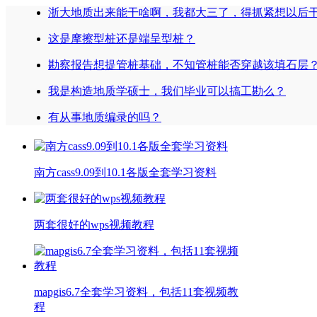
浙大地质出来能干啥啊，我都大三了，得抓紧想以后
这是摩擦型桩还是端呈型桩？
勘察报告想提管桩基础，不知管桩能否穿越该填石层
我是构造地质学硕士，我们毕业可以搞工勘么？
有从事地质编录的吗？
南方cass9.09到10.1各版全套学习资料
两套很好的wps视频教程
mapgis6.7全套学习资料，包括11套视频教
程