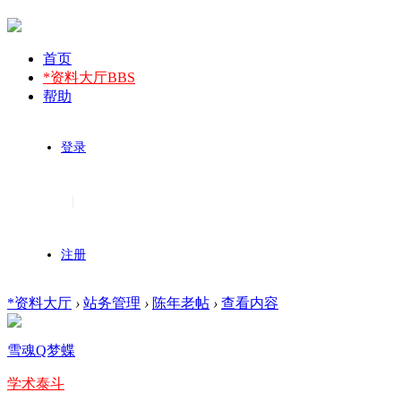
首页
*资料大厅
BBS
帮助
登录
|
注册
*资料大厅
›
站务管理
›
陈年老帖
›
查看内容
雪魂Q梦蝶
学术泰斗