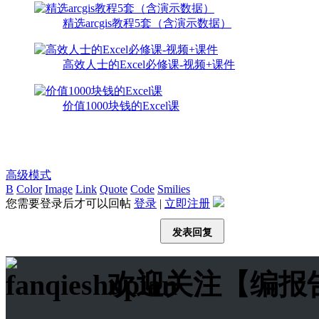
精选arcgis教程5套（含演示数据）
高效人士的Excel必修课-视频+课件
价值1000块钱的Excel课
高级模式
B
Color
Image
Link
Quote
Code
Smilies
您需要登录后才可以回帖
登录
|
立即注册
发表回复
欢迎关注【编报