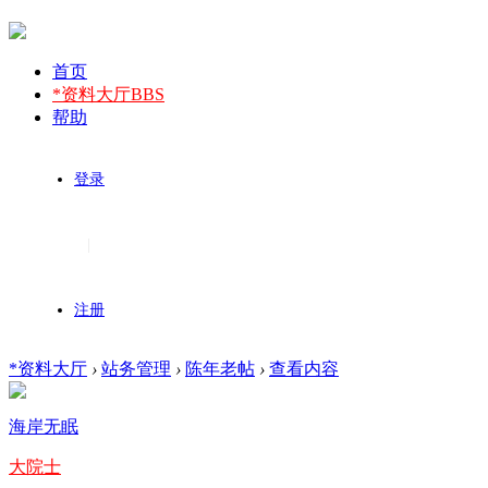
首页
*资料大厅
BBS
帮助
登录
|
注册
*资料大厅
›
站务管理
›
陈年老帖
›
查看内容
海岸无眠
大院士