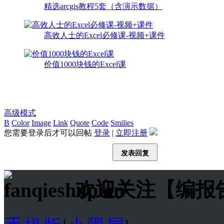
精选arcgis教程5套（含演示数据）
高效人士的Excel必修课-视频+课件
价值1000块钱的Excel课
高级模式
B
Color
Image
Link
Quote
Code
Smilies
您需要登录后才可以回帖
登录
|
立即注册
发表回复
欢迎关注【编报