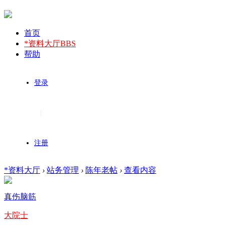
首页
*资料大厅
BBS
帮助
登录
|
注册
*资料大厅
›
站务管理
›
陈年老帖
›
查看内容
真伤脑筋
大院士