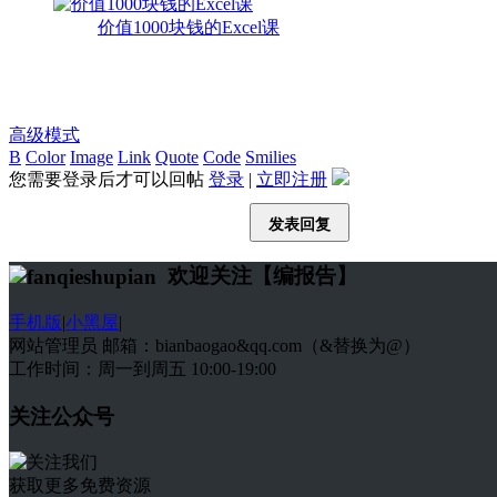
价值1000块钱的Excel课
高级模式
B
Color
Image
Link
Quote
Code
Smilies
您需要登录后才可以回帖
登录
|
立即注册
发表回复
欢迎关注【编报告】
手机版
|
小黑屋
|
网站管理员 邮箱：bianbaogao&qq.com（&替换为@）
工作时间：周一到周五 10:00-19:00
关注公众号
获取更多免费资源