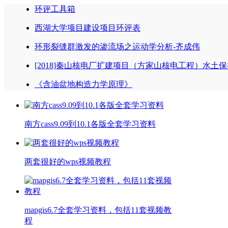
环评工具箱
西湖大学项目建设项目环评表
环形裂缝群激发的渗流场之运动学分析-齐成伟
[2018]秦山核电厂扩建项目（方家山核电工程）水土
《含油盆地构造力学原理》
南方cass9.09到10.1各版全套学习资料
两套很好的wps视频教程
mapgis6.7全套学习资料，包括11套视频教
程