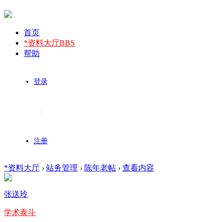
首页
*资料大厅
BBS
帮助
登录
|
注册
*资料大厅
›
站务管理
›
陈年老帖
›
查看内容
张送玲
学术泰斗