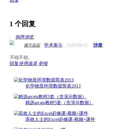
回复
1
个回复
倒序浏览
学术泰斗
2023-04-11
沙发
耀天磊磊
不错不错。
回复
使用道具
举报
化学物质环境数据简表2013
精选arcgis教程5套（含演示数据）
高效人士的Excel必修课-视频+课件