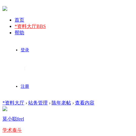
首页
*资料大厅
BBS
帮助
登录
|
注册
*资料大厅
›
站务管理
›
陈年老帖
›
查看内容
莫小聪feel
学术泰斗