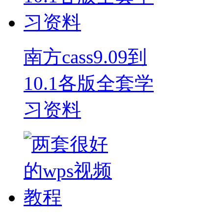
南方cass9.09到
10.1各版全套学
习资料