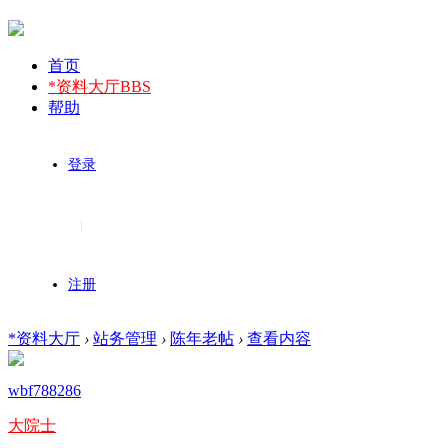
首页
*资料大厅
BBS
帮助
登录
|
注册
*资料大厅
›
站务管理
›
陈年老帖
›
查看内容
wbf788286
大院士