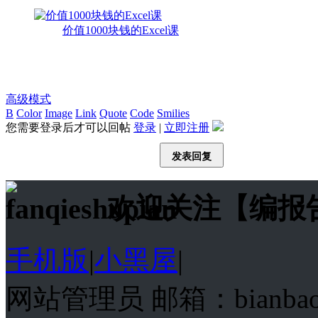
价值1000块钱的Excel课
高级模式
B
Color
Image
Link
Quote
Code
Smilies
您需要登录后才可以回帖
登录
|
立即注册
发表回复
欢迎关注【编报
手机版
|
小黑屋
|
网站管理员 邮箱：bianba