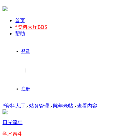
首页
*资料大厅
BBS
帮助
登录
|
注册
*资料大厅
›
站务管理
›
陈年老帖
›
查看内容
日光流年
学术泰斗