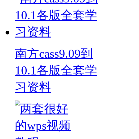
南方cass9.09到
10.1各版全套学
习资料