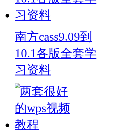
南方cass9.09到
10.1各版全套学
习资料