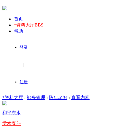
首页
*资料大厅
BBS
帮助
登录
|
注册
*资料大厅
›
站务管理
›
陈年老帖
›
查看内容
和平东水
学术泰斗