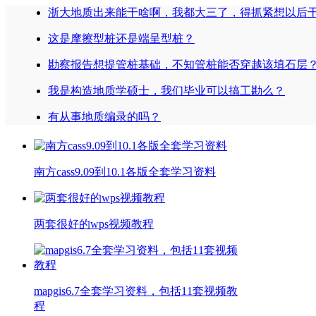
浙大地质出来能干啥啊，我都大三了，得抓紧想以后
这是摩擦型桩还是端呈型桩？
勘察报告想提管桩基础，不知管桩能否穿越该填石层
我是构造地质学硕士，我们毕业可以搞工勘么？
有从事地质编录的吗？
南方cass9.09到10.1各版全套学习资料
两套很好的wps视频教程
mapgis6.7全套学习资料，包括11套视频教
程