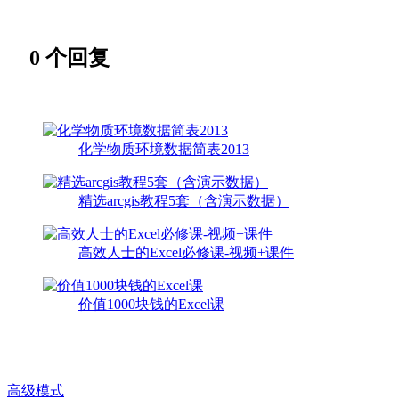
0
个回复
化学物质环境数据简表2013
精选arcgis教程5套（含演示数据）
高效人士的Excel必修课-视频+课件
价值1000块钱的Excel课
高级模式