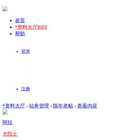
首页
*资料大厅
BBS
帮助
登录
|
注册
*资料大厅
›
站务管理
›
陈年老帖
›
查看内容
阿拉
大院士