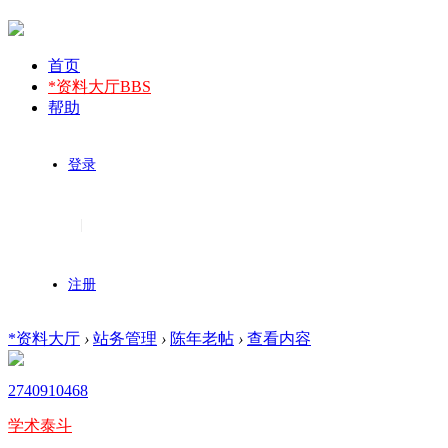
首页
*资料大厅
BBS
帮助
登录
|
注册
*资料大厅
›
站务管理
›
陈年老帖
›
查看内容
2740910468
学术泰斗