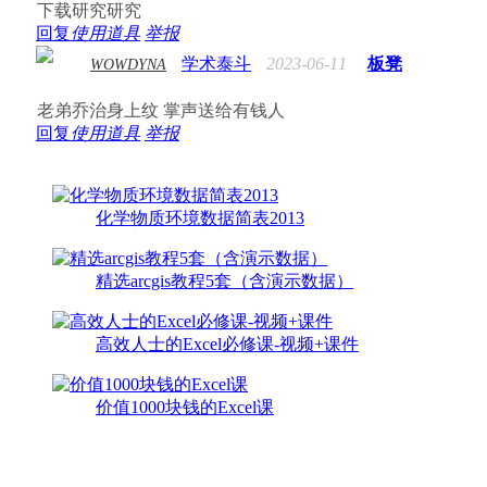
下载研究研究
回复
使用道具
举报
学术泰斗
2023-06-11
板凳
WOWDYNA
老弟乔治身上纹 掌声送给有钱人
回复
使用道具
举报
化学物质环境数据简表2013
精选arcgis教程5套（含演示数据）
高效人士的Excel必修课-视频+课件
价值1000块钱的Excel课