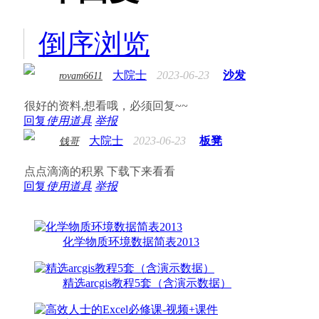
倒序浏览
大院士
2023-06-23
沙发
rovam6611
很好的资料,想看哦，必须回复~~
回复
使用道具
举报
大院士
2023-06-23
板凳
钱哥
点点滴滴的积累 下载下来看看
回复
使用道具
举报
化学物质环境数据简表2013
精选arcgis教程5套（含演示数据）