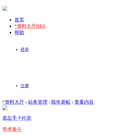
首页
*资料大厅
BBS
帮助
登录
|
注册
*资料大厅
›
站务管理
›
陈年老帖
›
查看内容
牵左手╄卟弃
学术泰斗