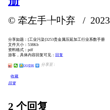
册
©
牵左手╄卟弃
/ 2023-
分享如题：[工业污染]3253贵金属压延加工行业系数手册
文件大小：538Kb
资料格式：pdf
游客，具体内容回复可见：
回复
分享至 :
QQ空间
收藏
回复
2
个回复