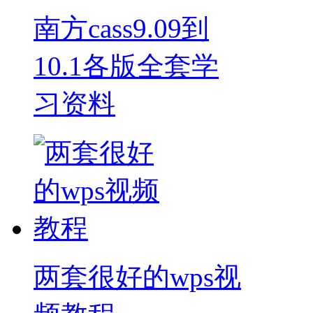
南方cass9.09到
10.1各版全套学
习资料
两套很好的wps视