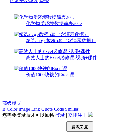
回复
使用道具
举报
化学物质环境数据简表2013
精选arcgis教程5套（含演示数据）
高效人士的Excel必修课-视频+课件
价值1000块钱的Excel课
高级模式
B
Color
Image
Link
Quote
Code
Smilies
您需要登录后才可以回帖
登录
|
立即注册
发表回复