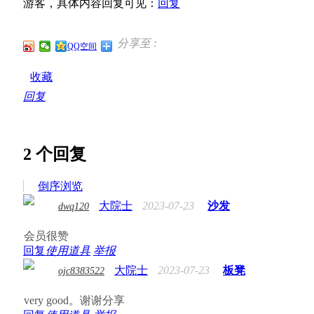
游客，具体内容回复可见：
回复
分享至 :
QQ空间
收藏
回复
2
个回复
倒序浏览
大院士
2023-07-23
沙发
dwq120
会员很赞
回复
使用道具
举报
大院士
2023-07-23
板凳
ojc8383522
very good。谢谢分享