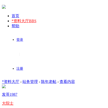
首页
*资料大厅
BBS
帮助
登录
|
注册
*资料大厅
›
站务管理
›
陈年老帖
›
查看内容
发哥1987
大院士