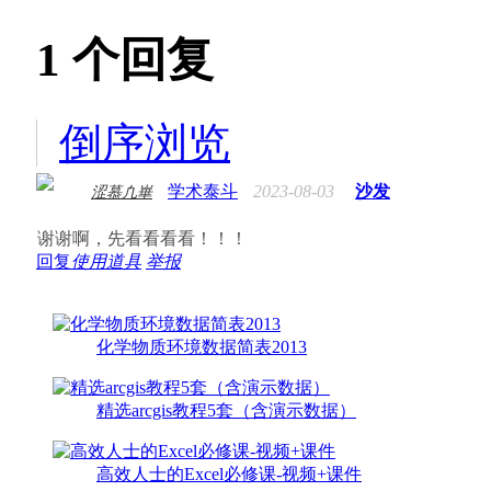
1
个回复
倒序浏览
学术泰斗
2023-08-03
沙发
涩慕凢崋
谢谢啊，先看看看看！！！
回复
使用道具
举报
化学物质环境数据简表2013
精选arcgis教程5套（含演示数据）
高效人士的Excel必修课-视频+课件