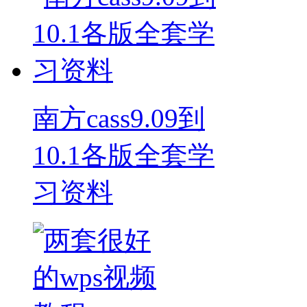
南方cass9.09到
10.1各版全套学
习资料