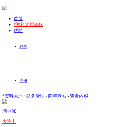
首页
*资料大厅
BBS
帮助
登录
|
注册
*资料大厅
›
站务管理
›
陈年老帖
›
查看内容
湖中沉
大院士