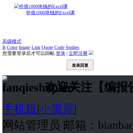
价值1000块钱的Excel课
高级模式
B
Color
Image
Link
Quote
Code
Smilies
您需要登录后才可以回帖
登录
|
立即注册
发表回复
欢迎关注【编报
手机版
|
小黑屋
|
网站管理员 邮箱：bianba