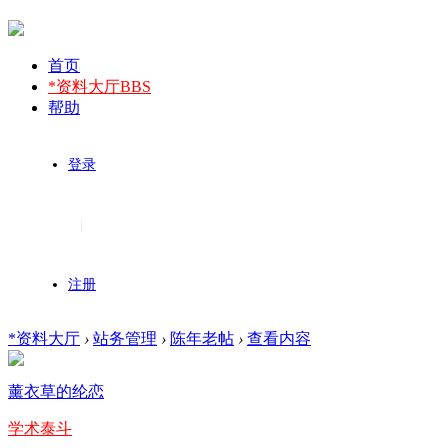
首页
*资料大厅
BBS
帮助
登录
|
注册
*资料大厅
›
站务管理
›
陈年老帖
›
查看内容
薰衣草的纶恋
学术泰斗