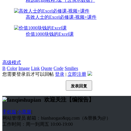
精选arcgis教程5套（含演示数据）
高效人士的Excel必修课-视频+课件
价值1000块钱的Excel课
高级模式
B
Color
Image
Link
Quote
Code
Smilies
您需要登录后才可以回帖
登录
|
立即注册
发表回复
欢迎关注【编报告】
手机版
|
小黑屋
|
网站管理员 邮箱：bianbaogao&qq.com（&替换为@）
工作时间：周一到周五 10:00-19:00